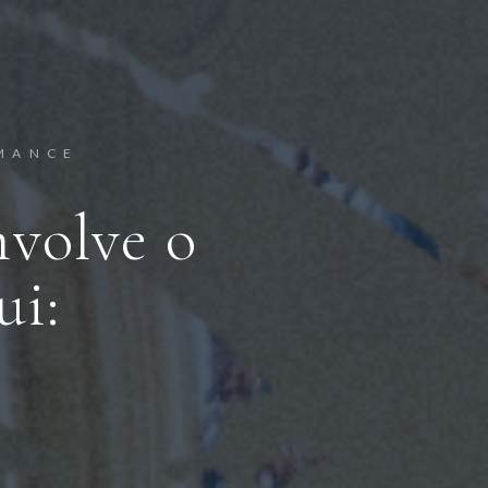
RMANCE
volve o
ui: